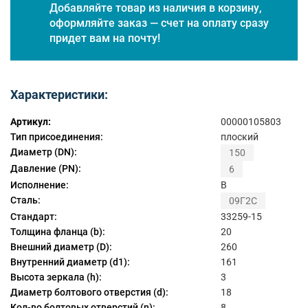
Добавляйте товар из наличия в корзину,
оформляйте заказ — счет на оплату сразу
придет вам на почту!
Характеристики:
Артикул:
00000105803
Тип присоединения:
плоский
Диаметр (DN):
150
Давление (PN):
6
Исполнение:
B
Сталь:
09Г2С
Стандарт:
33259-15
Толщина фланца (b):
20
Внешний диаметр (D):
260
Внутренний диаметр (d1):
161
Высота зеркала (h):
3
Диаметр болтового отверстия (d):
18
Кол-во болтовых отверстий (n):
8