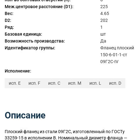
Меж.центровое расстояние (D1):
225
Вес:
4.65
D2:
202
Ряд:
1
Базовая единица:
шт
Возможность производства:
Да
Идентификатор группы:
Фланец плоский
150-6-01-1-ст
09Г2С-IV
Исполнение:
исп. E
исп. F
исп. C
исп. M
исп. L
исп. D
Описание
Плоский
фланец из стали 09Г2С, изготовленный по ГОСТу
33259-15 в исполнении B. Номинальный диаметр фланца —