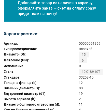
Добавляйте товар из наличия в корзину,
оформляйте заказ — счет на оплату сразу
придет вам на почту!
Характеристики:
Артикул:
00000051369
Тип присоединения:
плоский
Диаметр (DN):
15
Давление (PN):
6
Исполнение:
B
Сталь:
12Х18Н10Т
Стандарт:
33259-15
Толщина фланца (b):
12
Внешний диаметр (D):
80
Внутренний диаметр (d1):
19
Высота зеркала (h):
2
Диаметр болтового отверстия (d):
11
Кол-во болтовых отверстий (n):
4