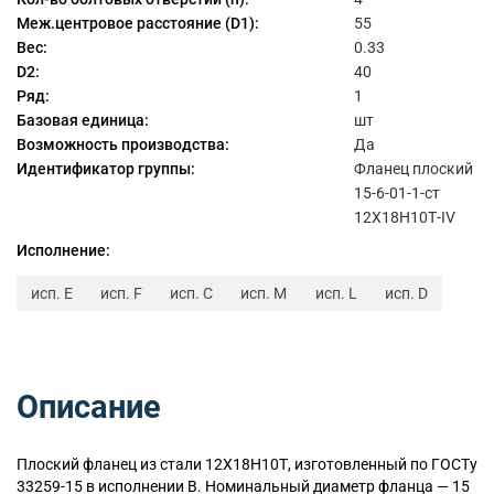
Меж.центровое расстояние (D1):
55
Вес:
0.33
D2:
40
Ряд:
1
Базовая единица:
шт
Возможность производства:
Да
Идентификатор группы:
Фланец плоский
15-6-01-1-ст
12Х18Н10Т-IV
Исполнение:
исп. E
исп. F
исп. C
исп. M
исп. L
исп. D
Описание
Плоский
фланец из стали 12Х18Н10Т, изготовленный по ГОСТу
33259-15 в исполнении B. Номинальный диаметр фланца — 15