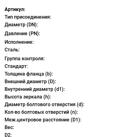
Артикул:
Тип присоединения:
Диаметр (DN):
Давление (PN):
Исполнение:
Сталь:
Группа контроля:
Стандарт:
Толщина фланца (b):
Внешний диаметр (D):
Внутренний диаметр (d1):
Высота зеркала (h):
Диаметр болтового отверстия (d):
Кол-во болтовых отверстий (n):
Меж.центровое расстояние (D1):
Вес:
D2: