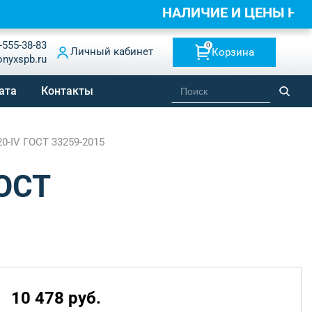
НАЛИЧИЕ И ЦЕНЫ Н
-555-38-83
0
Личный кабинет
Корзина
onyxspb.ru
ата
Контакты
20-IV ГОСТ 33259-2015
ГОСТ
10 478 руб.