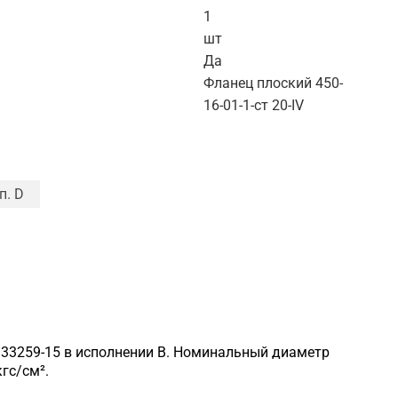
1
шт
Да
Фланец плоский 450-
16-01-1-ст 20-IV
п. D
у 33259-15 в исполнении B. Номинальный диаметр
гс/см².