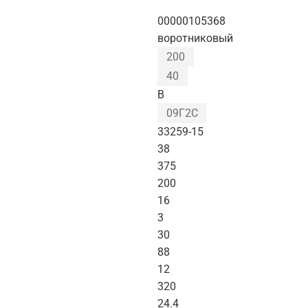
00000105368
воротниковый
200
40
B
09Г2С
33259-15
38
375
200
16
3
30
88
12
320
24.4