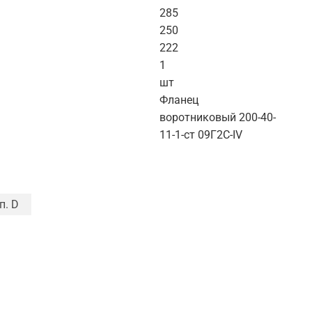
285
250
222
1
шт
Фланец
воротниковый 200-40-
11-1-ст 09Г2С-IV
п. D