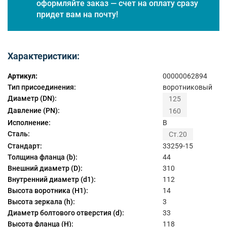
оформляйте заказ — счет на оплату сразу
придет вам на почту!
Характеристики:
Артикул:
00000062894
Тип присоединения:
воротниковый
Диаметр (DN):
125
Давление (PN):
160
Исполнение:
B
Сталь:
Ст.20
Стандарт:
33259-15
Толщина фланца (b):
44
Внешний диаметр (D):
310
Внутренний диаметр (d1):
112
Высота воротника (H1):
14
Высота зеркала (h):
3
Диаметр болтового отверстия (d):
33
Высота фланца (H):
118