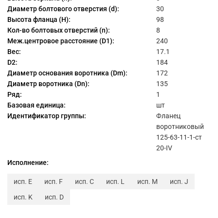
Диаметр болтового отверстия (d):
30
Высота фланца (H):
98
Кол-во болтовых отверстий (n):
8
Меж.центровое расстояние (D1):
240
Вес:
17.1
D2:
184
Диаметр основания воротника (Dm):
172
Диаметр воротника (Dn):
135
Ряд:
1
Базовая единица:
шт
Идентификатор группы:
Фланец
воротниковый
125-63-11-1-ст
20-IV
Исполнение:
исп. E
исп. F
исп. C
исп. L
исп. M
исп. J
исп. K
исп. D