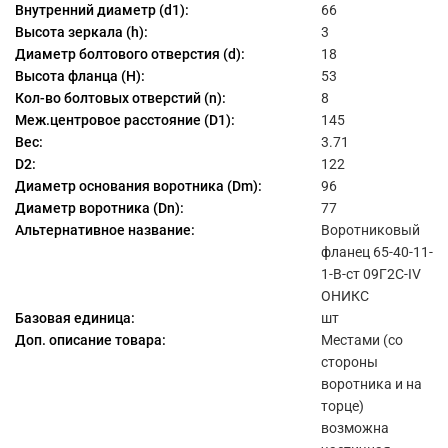
Внутренний диаметр (d1):
66
Высота зеркала (h):
3
Диаметр болтового отверстия (d):
18
Высота фланца (H):
53
Кол-во болтовых отверстий (n):
8
Меж.центровое расстояние (D1):
145
Вес:
3.71
D2:
122
Диаметр основания воротника (Dm):
96
Диаметр воротника (Dn):
77
Альтернативное название:
Воротниковый
фланец 65-40-11-
1-B-ст 09Г2С-IV
ОНИКС
Базовая единица:
шт
Доп. описание товара:
Местами (со
стороны
воротника и на
торце)
возможна