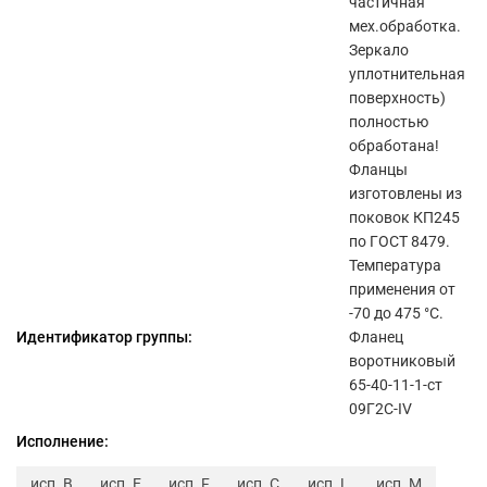
частичная
мех.обработка.
Зеркало
уплотнительная
поверхность)
полностью
обработана!
Фланцы
изготовлены из
поковок КП245
по ГОСТ 8479.
Температура
применения от
-70 до 475 °C.
Идентификатор группы:
Фланец
воротниковый
65-40-11-1-ст
09Г2С-IV
Исполнение:
исп. B
исп. E
исп. F
исп. C
исп. L
исп. M