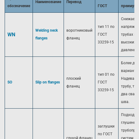
Наименование
Перевод
обозначение
ГОСТ
преимуще
Снижает
тип 11 по
напряжен
Welding neck
воротниковый
WN
ГОСТ
трубах пр
flanges
фланец
33259-15
высоких
давлениях
Более де
вариант.
тип 01 по
плоский
Надевает
SO
Slip on flanges
ГОСТ
фланец
трубу, тр
33259-15
два свар
шва.
Подходит
глушения
заглушки
трубопро
по ГОСТ
глухой фланец
систем и