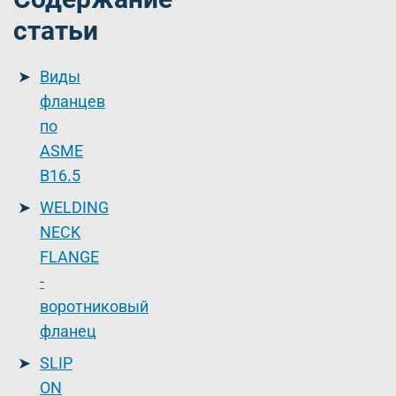
статьи
Виды
фланцев
по
ASME
B16.5
WELDING
NECK
FLANGE
-
воротниковый
фланец
SLIP
ON