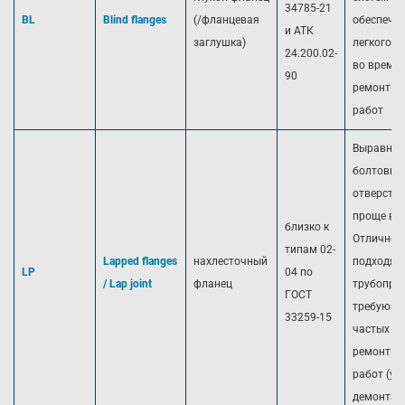
34785-21
BL
Blind flanges
(/фланцевая
обеспече
и АТК
заглушка)
легкого д
24.200.02-
во время
90
ремонтны
работ
Выравнит
болтовые
отверсти
проще все
близко к
Отлично
типам 02-
Lapped flanges
нахлесточный
подходят
LP
04 по
/ Lap joint
фланец
трубопро
ГОСТ
требующи
33259-15
частых
ремонтны
работ (у
демонтаж