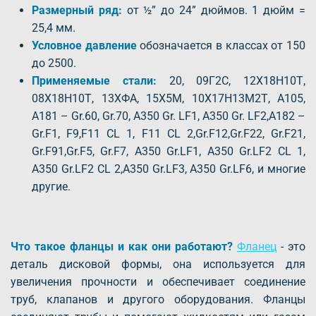
Размерный ряд:
от ½” до 24” дюймов. 1 дюйм =
25,4 мм.
Условное давление
обозначается в классах от 150
до 2500.
Применяемые стали:
20, 09Г2С, 12Х18Н10Т,
08Х18Н10Т, 13ХФА, 15Х5М, 10Х17Н13М2Т, A105,
A181 – Gr.60, Gr.70, A350 Gr. LF1, A350 Gr. LF2,A182 –
Gr.F1, F9,F11 CL 1, F11 CL 2,Gr.F12,Gr.F22, Gr.F21,
Gr.F91,Gr.F5, Gr.F7, A350 Gr.LF1, A350 Gr.LF2 CL 1,
A350 Gr.LF2 CL 2,A350 Gr.LF3, A350 Gr.LF6, и многие
другие.
Что такое фланцы и как они работают?
Фланец
- это
деталь дисковой формы, она используется для
увеличения прочности и обеспечивает соединение
труб, клапанов и другого оборудования. Фланцы