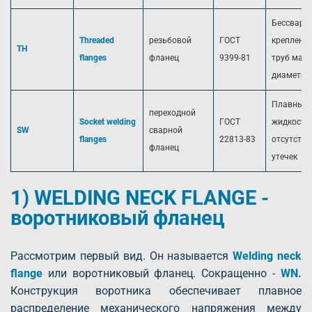
Бессварн
Threaded
резьбовой
ГОСТ
крепление
TH
flanges
фланец
9399-81
труб мал
диаметра
Плавный 
переходной
Socket welding
ГОСТ
жидкости,
SW
сварной
flanges
22813-83
отсутстви
фланец
утечек
1) WELDING NECK FLANGE -
воротниковый фланец
Рассмотрим первый вид. Он называется
Welding neck
flange
или воротниковый фланец. Сокращенно -
WN.
Конструкция воротника обеспечивает плавное
распределение механического напряжения между