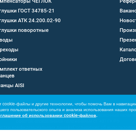
мпенсаторы ЧЕГЛОК
Рефер
глушки ГОСТ 34785-21
Вакан
глушки АТК 24.200.02-90
Новос
глушки поворотные
Произ
воды
Презе
реходы
Катало
ойники
Догов
мплект ответных
анцев
анцы AISI
т cookie-файлы и другие технологии, чтобы помочь Вам в навигации
его пользовательского опыта и анализа использования наших прод
глашение об использовании cookie-файлов
.
тавленная на сайте, носит исключительно информационный характер
офертой, определяемой положениями ст. 437 ГК РФ.
ботки конфиденциальных данных
Соглашение об использован
© 2006—2026, ООО «ОНИКС»
ИНН:7801405107