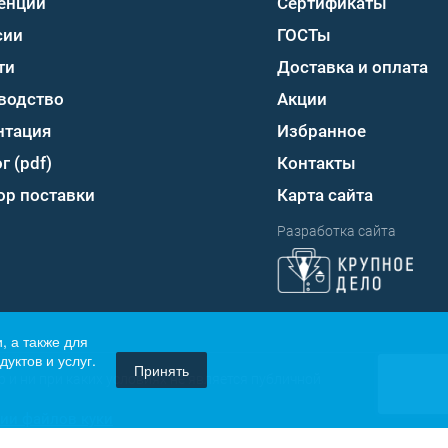
енции
Сертификаты
сии
ГОСТы
ти
Доставка и оплата
водство
Акции
нтация
Избранное
г (pdf)
Контакты
ор поставки
Карта сайта
Разработка сайта
, а также для
уктов и услуг.
Принять
 и ни при каких условиях не является публичной
ии файлов куки