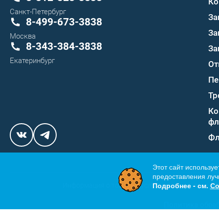
Ко
Санкт-Петербург
За
8-499-673-3838
За
Москва
8-343-384-3838
За
Екатеринбург
От
Пе
Тр
Ко
фл
Фл
Этот сайт используе
предоставления лучш
Подробнее - см.
Со
Информация о товарах, услугах и ценах, предос
Политика обра