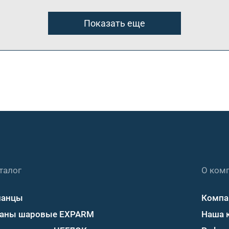
Показать еще
талог
О ком
ланцы
Компа
аны шаровые EXPARM
Наша 