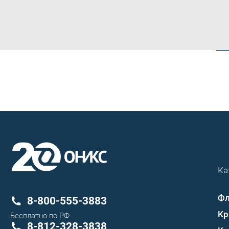
Ка
Ф
8-800-555-3883
Кр
Бесплатно по РФ
8-812-328-3838