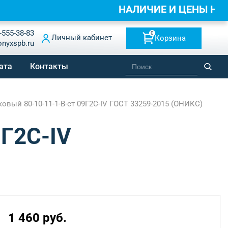
НАЛИЧИЕ И ЦЕНЫ НА
-555-38-83
0
Личный кабинет
Корзина
onyxspb.ru
ата
Контакты
вый 80-10-11-1-B-ст 09Г2С-IV ГОСТ 33259-2015 (ОНИКС)
9Г2С-IV
1 460 руб.