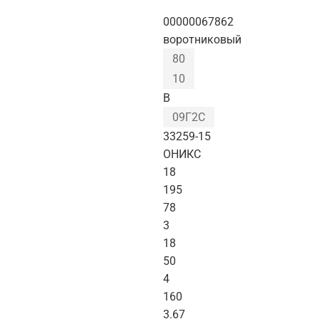
00000067862
воротниковый
80
10
B
09Г2С
33259-15
ОНИКС
18
195
78
3
18
50
4
160
3.67