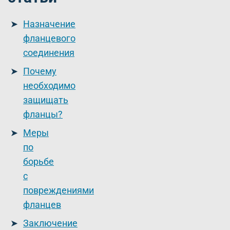
Назначение
фланцевого
соединения
Почему
необходимо
защищать
фланцы?
Меры
по
борьбе
с
повреждениями
фланцев
Заключение