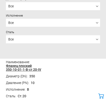
Все
Исполнение
Все
Сталь
Все
Цена
Фланец плоский
350-10-01-1-B-ст 20-IV
350
10
B
Ст.20
ко