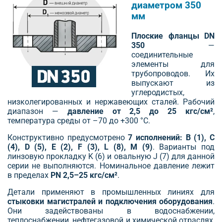
диаметром 350
мм
Плоские фланцы DN
350
—
соединительные
элементы для
трубопроводов. Их
выпускают из
углеродистых,
низколегированных и нержавеющих сталей. Рабочий
диапазон —
давление от 2,5 до 25 кгс/см²
,
температура среды от –70 до +300 °С.
Конструктивно предусмотрено
7 исполнений: B (1), C
(4), D (5), E (2), F (3), L (8), M (9)
. Варианты под
линзовую прокладку K (6) и овальную J (7) для данной
серии не выполняются. Номинальное давление лежит
в пределах
PN 2,5–25 кгс/см²
.
Детали применяют в промышленных линиях для
стыковки магистралей и подключения оборудования
.
Они задействованы в водоснабжении,
теплоснабжении, нефтегазовой и химической отраслях,