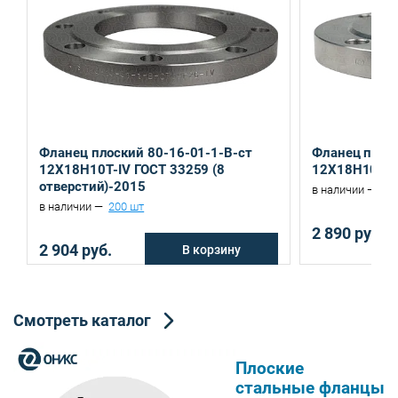
Санкт-Петербург, ул. Домостроительная, д.3 Д
Екатеринбург, ул. Ереванская, д.6
Фланец плоский 80-16-01-1-B-ст
Фланец плоск
12Х18Н10Т-IV ГОСТ 33259 (8
12Х18Н10Т-I
отверстий)-2015
в наличии —
52
в наличии —
200 шт
2 890 руб.
2 904 руб.
В корзину
Смотреть каталог
Плоские
стальные фланцы