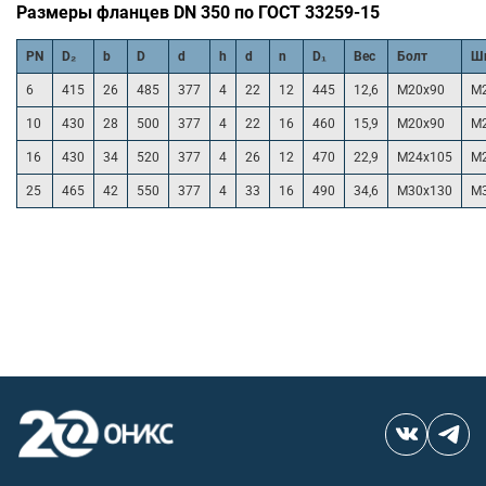
Размеры фланцев DN 350 по ГОСТ 33259-15
PN
D₂
b
D
d
h
d
n
D₁
Вес
Болт
Ш
6
415
26
485
377
4
22
12
445
12,6
М20х90
М
10
430
28
500
377
4
22
16
460
15,9
М20х90
М
16
430
34
520
377
4
26
12
470
22,9
М24х105
М
25
465
42
550
377
4
33
16
490
34,6
М30х130
М