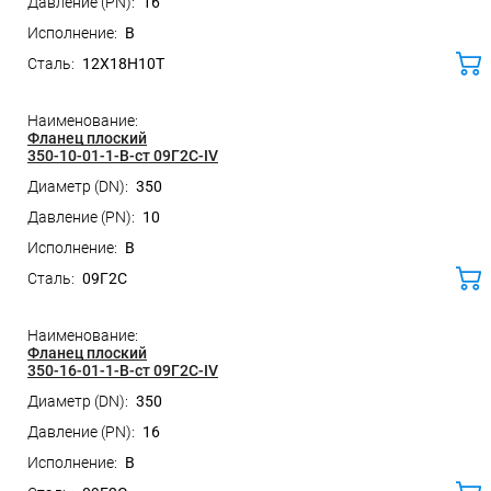
16
B
12Х18Н10Т
ко
Фланец плоский
350-10-01-1-B-ст 09Г2С-IV
350
10
B
09Г2С
ко
Фланец плоский
350-16-01-1-B-ст 09Г2С-IV
350
16
B