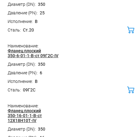
350
25
B
Ст.20
ко
Фланец плоский
350-6-01-1-B-ст 09Г2С-IV
350
6
B
09Г2С
ко
Фланец плоский
350-16-01-1-B-ст
12Х18Н10Т-IV
350