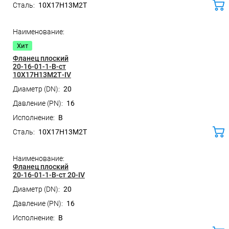
10Х17Н13М2Т
ко
Хит
Фланец плоский
20-16-01-1-B-ст
10Х17Н13М2Т-IV
20
16
B
10Х17Н13М2Т
ко
Фланец плоский
20-16-01-1-B-ст 20-IV
20
16
B