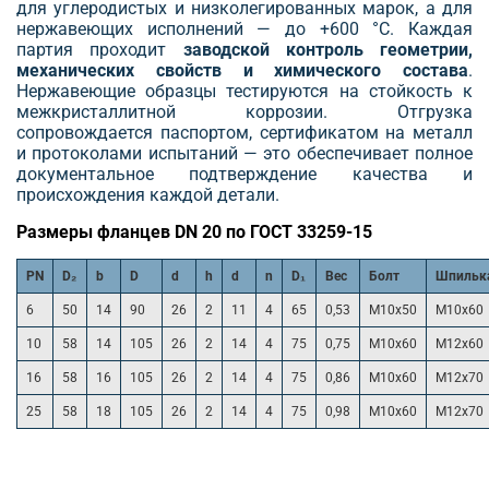
для углеродистых и низколегированных марок, а для
нержавеющих исполнений — до +600 °С. Каждая
партия проходит
заводской контроль геометрии,
механических свойств и химического состава
.
Нержавеющие образцы тестируются на стойкость к
межкристаллитной коррозии. Отгрузка
сопровождается паспортом, сертификатом на металл
и протоколами испытаний — это обеспечивает полное
документальное подтверждение качества и
происхождения каждой детали.
Размеры фланцев DN 20 по ГОСТ 33259-15
PN
D₂
b
D
d
h
d
n
D₁
Вес
Болт
Шпильк
6
50
14
90
26
2
11
4
65
0,53
М10х50
М10х60
10
58
14
105
26
2
14
4
75
0,75
М10х60
М12х60
16
58
16
105
26
2
14
4
75
0,86
М10х60
М12х70
25
58
18
105
26
2
14
4
75
0,98
М10х60
М12х70