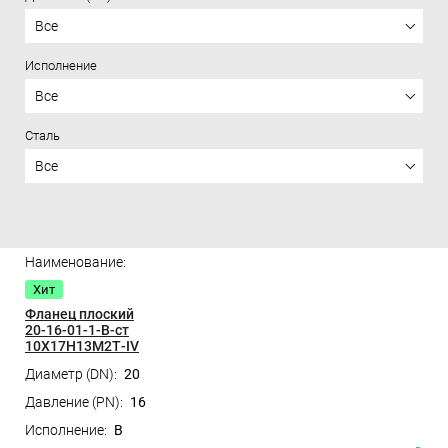
Все
Исполнение
Все
Сталь
Все
Цена
Хит
Фланец плоский
20-16-01-1-B-ст
10Х17Н13М2Т-IV
20
16
B