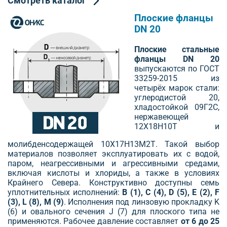
Смотреть каталог
Плоские фланцы
DN 20
Плоские стальные
фланцы DN 20
выпускаются по ГОСТ
33259-2015 из
четырёх марок стали:
углеродистой 20,
хладостойкой 09Г2С,
нержавеющей
12Х18Н10Т и
молибденсодержащей 10Х17Н13М2Т. Такой выбор
материалов позволяет эксплуатировать их с водой,
паром, неагрессивными и агрессивными средами,
включая кислоты и хлориды, а также в условиях
Крайнего Севера. Конструктивно доступны семь
уплотнительных исполнений:
B (1), C (4), D (5), E (2), F
(3), L (8), M (9)
. Исполнения под линзовую прокладку K
(6) и овального сечения J (7) для плоского типа не
применяются. Рабочее давление составляет
от 6 до 25