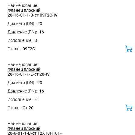
Фланец плоский
20-16-01-1-B-ст 09Г2С-IV
20
16
B
09Г2С
ко
Фланец плоский
20-16-01-1-E-ст 20-IV
20
16
E
Ст.20
ко
Фланец плоский
20-6-01-1-B-ст 12Х18Н10Т-