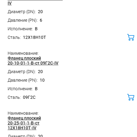
IV
20
6
B
12Х18Н10Т
ко
Фланец плоский
20-10-01-1-B-ст 09Г2С-IV
20
10
B
09Г2С
ко
Фланец плоский
20-25-01-1-B-ст
12Х18Н10Т-IV
20