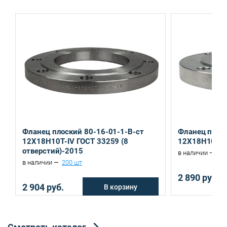
Санкт-Петербург, ул. Домостроительная, д.3 Д
Екатеринбург, ул. Ереванская, д.6
Фланец плоский 80-16-01-1-B-ст
Фланец плоск
12Х18Н10Т-IV ГОСТ 33259 (8
12Х18Н10Т-I
отверстий)-2015
в наличии —
52
в наличии —
200 шт
2 890 руб.
2 904 руб.
В корзину