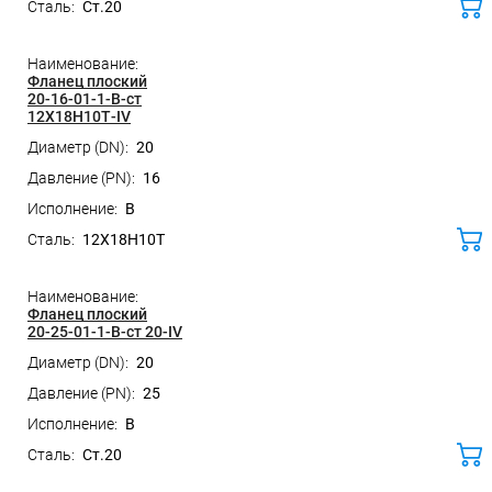
Ст.20
ко
Фланец плоский
20-16-01-1-B-ст
12Х18Н10Т-IV
20
16
B
12Х18Н10Т
ко
Фланец плоский
20-25-01-1-B-ст 20-IV
20
25
B
Ст.20
ко