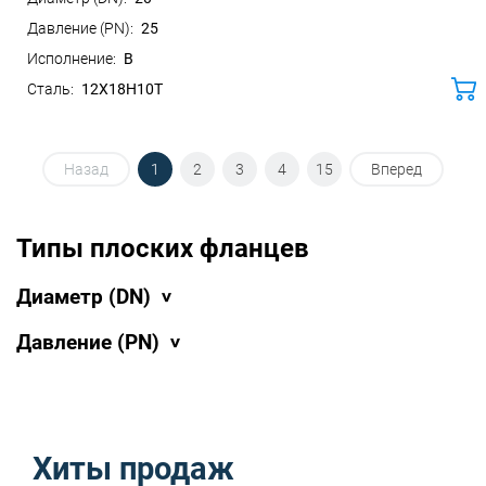
25
B
12Х18Н10Т
ко
Назад
1
2
3
4
15
Вперед
Типы плоских фланцев
Диаметр (DN)
Давление (PN)
Хиты продаж