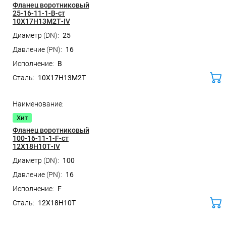
Фланец воротниковый
25-16-11-1-B-ст
10Х17Н13М2Т-IV
25
16
B
10Х17Н13М2Т
ко
Хит
Фланец воротниковый
100-16-11-1-F-ст
12Х18Н10Т-IV
100
16
F
12Х18Н10Т
ко