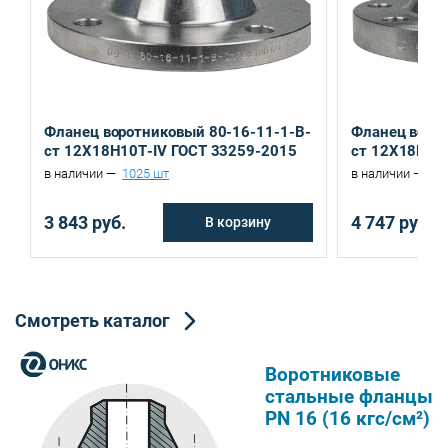
Санкт-Петербург, ул. Домостроительная, д.3 Д
Екатеринбург, ул. Ереванская, д.6
Фланец воротниковый 80-16-11-1-B-
Фланец ворот
ст 12Х18Н10Т-IV ГОСТ 33259-2015
ст 12Х18Н10
в наличии —
1025 шт
в наличии —
42
3 843 руб.
4 747 руб.
В корзину
Смотреть каталог
Воротниковые
стальные фланцы
PN 16 (16 кгс/см²)