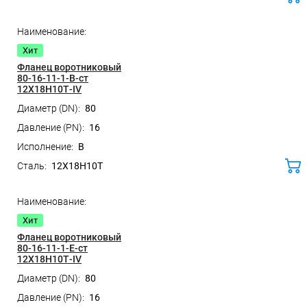
ко
Хит
Фланец воротниковый
80-16-11-1-B-ст
12Х18Н10Т-IV
80
16
B
12Х18Н10Т
ко
Хит
Фланец воротниковый
80-16-11-1-E-ст
12Х18Н10Т-IV
80
16