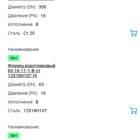
350
16
B
Ст.20
ко
Хит
Фланец воротниковый
65-16-11-1-B-ст
12Х18Н10Т-IV
65
16
B
12Х18Н10Т
ко
Хит