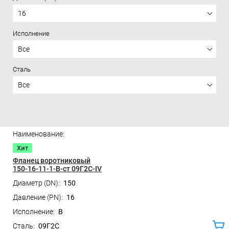
16
Исполнение
Все
Сталь
Все
Цена
Хит
Фланец воротниковый
150-16-11-1-B-ст 09Г2С-IV
150
16
B
09Г2С