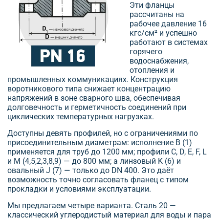
Эти фланцы
рассчитаны на
рабочее давление 16
кгс/см² и успешно
работают в системах
горячего
водоснабжения,
отопления и
промышленных коммуникациях. Конструкция
воротникового типа снижает концентрацию
напряжений в зоне сварного шва, обеспечивая
долговечность и герметичность соединений при
циклических температурных нагрузках.
Доступны девять профилей, но с ограничениями по
присоединительным диаметрам: исполнение B (1)
применяется для труб до 1200 мм; профили C, D, E, F, L
и M (4,5,2,3,8,9) — до 800 мм; а линзовый K (6) и
овальный J (7) — только до DN 400. Это даёт
возможность точно согласовать фланец с типом
прокладки и условиями эксплуатации.
Мы предлагаем четыре варианта. Сталь 20 —
классический углеродистый материал для воды и пара