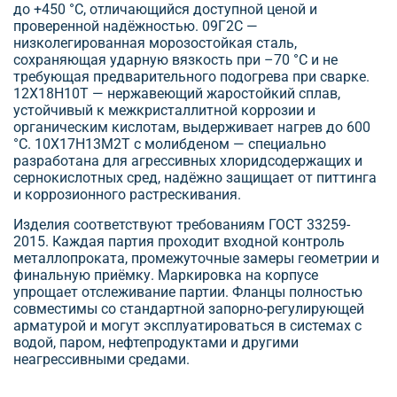
до +450 °C, отличающийся доступной ценой и
проверенной надёжностью. 09Г2С —
низколегированная морозостойкая сталь,
сохраняющая ударную вязкость при –70 °C и не
требующая предварительного подогрева при сварке.
12Х18Н10Т — нержавеющий жаростойкий сплав,
устойчивый к межкристаллитной коррозии и
органическим кислотам, выдерживает нагрев до 600
°C. 10Х17Н13М2Т с молибденом — специально
разработана для агрессивных хлоридсодержащих и
сернокислотных сред, надёжно защищает от питтинга
и коррозионного растрескивания.
Изделия соответствуют требованиям ГОСТ 33259-
2015. Каждая партия проходит входной контроль
металлопроката, промежуточные замеры геометрии и
финальную приёмку. Маркировка на корпусе
упрощает отслеживание партии. Фланцы полностью
совместимы со стандартной запорно-регулирующей
арматурой и могут эксплуатироваться в системах с
водой, паром, нефтепродуктами и другими
неагрессивными средами.