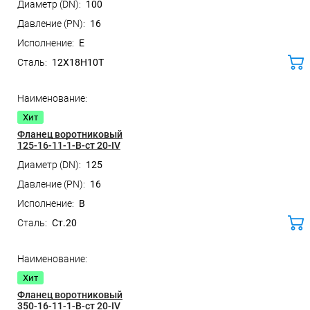
100
16
E
12Х18Н10Т
ко
Хит
Фланец воротниковый
125-16-11-1-B-ст 20-IV
125
16
B
Ст.20
ко
Хит
Фланец воротниковый
350-16-11-1-B-ст 20-IV